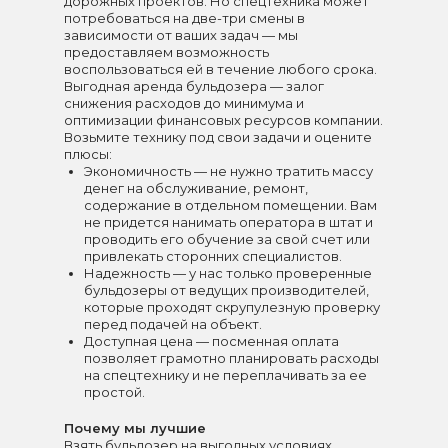
дорожных проектов. Но спецтехника может
потребоваться на две-три смены в
зависимости от ваших задач — мы
предоставляем возможность
воспользоваться ей в течение любого срока.
Выгодная аренда бульдозера — залог
снижения расходов до минимума и
оптимизации финансовых ресурсов компании.
Возьмите технику под свои задачи и оцените
плюсы:
Экономичность — не нужно тратить массу
денег на обслуживание, ремонт,
содержание в отдельном помещении. Вам
не придется нанимать оператора в штат и
проводить его обучение за свой счет или
привлекать сторонних специалистов.
Надежность — у нас только проверенные
бульдозеры от ведущих производителей,
которые проходят скрупулезную проверку
перед подачей на объект.
Доступная цена — посменная оплата
позволяет грамотно планировать расходы
на спецтехнику и не переплачивать за ее
простой.
Почему мы лучшие
Взять бульдозер на выгодных условиях