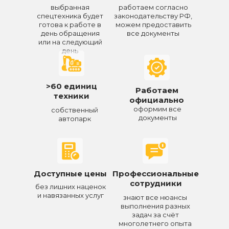
выбранная
работаем согласно
спецтехника будет
законодательству РФ,
готова к работе в
можем предоставить
день обращения
все документы
или на следующий
день
>60 единиц
Работаем
техники
официально
оформим все
собственный
документы
автопарк
Доступные цены
Профессиональные
сотрудники
без лишних наценок
и навязанных услуг
знают все нюансы
выполнения разных
задач за счёт
многолетнего опыта