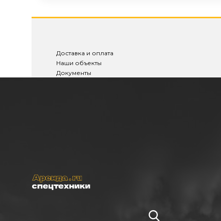
Доставка и оплата
Наши объекты
Документы
Отзывы
Вакансии
Стать партнером
Прайс-лист
Б