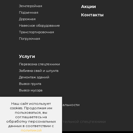
Землеройная
Акции
Подъемная
Контакты
Дорожная
Навесное оборудование
Транспортировочная
Погрузочная
Услуги
Перевозка спецтехники
Забивка свай и шпунта
Демонтаж зданий
Вывоз грунта
Вывоз мусора
Наш сайт использует
Политика конфиденциальности
cookies. Продолжая им
пользоваться, вы
Договор оферты
соглашаетесь на
обработку персональных
© 2025. Аренда строительной спецтехники
данных в соответствии с
политикой