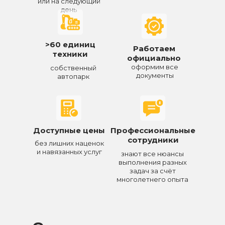
или на следующий
день
>60 единиц
Работаем
техники
официально
оформим все
собственный
документы
автопарк
Доступные цены
Профессиональные
сотрудники
без лишних наценок
и навязанных услуг
знают все нюансы
выполнения разных
задач за счёт
многолетнего опыта