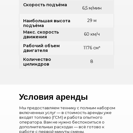
Скорость подъёма
6,5 м/мин
29 м
Наибольшая высота
подъёма
Макс. скорость
60 км/ч
движения
Рабочий объем
1176 см³
двигателя
Количество
8
цилиндров
Описание
Условия аренды
Мы предоставляем технику с полным набором
Автокран КАМАЗ-43118
предназначен для
выполнения подъёмно-транспортных
включенных услуг — в стоимость аренды уже
операций с грузами различной массы и
входят топливо (ГСМ) и работа опытного
габаритов на строительных, дорожно-
оператора. Вам не нужно беспокоиться о
строительных и промышленных объектах.
дополнительных расходах — всё готово к
Машина эффективно используется при
работе с первой минуты смены.