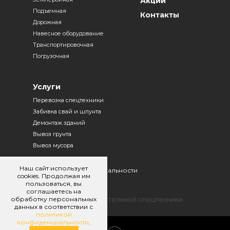
Акции
Подъемная
Контакты
Дорожная
Навесное оборудование
Транспортировочная
Погрузочная
Услуги
Перевозка спецтехники
Забивка свай и шпунта
Демонтаж зданий
Вывоз грунта
Вывоз мусора
Наш сайт использует
Политика конфиденциальности
cookies. Продолжая им
пользоваться, вы
Договор оферты
соглашаетесь на
обработку персональных
© 2025. Аренда строительной спецтехники
данных в соответствии с
политикой
конфиденциальности
.