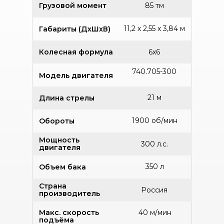
Грузовой момент
85 тм
11,2 х 2,55 х 3,84 м
Габариты (ДхШхВ)
Колесная формула
6x6
740.705-300
Модель двигателя
21 м
Длина стрелы
1900 об/мин
Обороты
Мощность
300 л.с.
двигателя
350 л
Объем бака
Страна
Россия
производитель
Макс. скорость
40 м/мин
подъёма