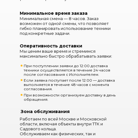
монтаже оборудования, строительстве
инфраструктуры и работе в условиях
бездорожья, лесистых или болотистых
территорий. Надёжная конструкция шасси и
Минимальное время заказа
крановой установки обеспечивает
Минимальная смена — 8 часов. Заказ
устойчивость и безопасную эксплуатацию
возможен от одной смены, что позволяет
даже в сложных условиях.
гибко планировать использование техники
под конкретные задачи.
Модель оснащена мощным дизельным
двигателем и гидравлической системой
управления стрелой, что обеспечивает
Оперативность доставки
точность и стабильность работы при
Мы ценим ваше время и стремимся
подъёме и перемещении грузов. Полный
привод, высокий клиренс и внедорожная
максимально быстро обрабатывать заявки:
подвеска позволяют технике преодолевать
труднопроходимые участки, а выносные
При поступлении заявки до 12:00 доставка
опоры гарантируют устойчивость при
техники осуществляется в течение 24 часов
работе с грузами на высоте. Кабина с
после согласования с Исполнителем.
эргономичным управлением и хорошей
Если заявка поступает после 12:00 — доставка
обзорностью повышает комфорт и
выполняется в течение 48 часов с момента
производительность работы оператора.
согласования.
Автокран-вездеход КАМАЗ-43118 отличается
При возможности организуем доставку в день
универсальностью, долговечностью и
обращения.
высокой надежностью. Возможность
работы в сложных условиях делает эту
Зона обслуживания
технику оптимальным выбором для
строительных, монтажных и промышленных
Работаем по всей Москве и Московской
компаний, которым необходима мобильная и
области, включая объекты внутри ТТК и
производительная машина для сложных
Садового кольца.
задач.
Обслуживаем как физических, так и