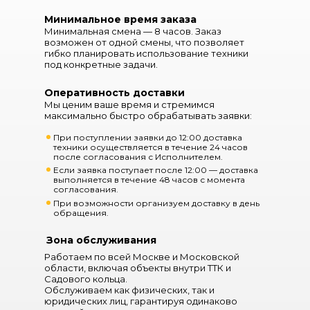
стрелой, обеспечивающей точное
позиционирование рабочей платформы на
Минимальное время заказа
заданной высоте и вылете.
Минимальная смена — 8 часов. Заказ
возможен от одной смены, что позволяет
В зависимости от комплектации, автовышка
гибко планировать использование техники
может быть установлена на шасси
под конкретные задачи.
отечественных или зарубежных грузовиков,
чаще всего используется платформа КАМАЗ,
ГАЗ или Hyundai. Управление подъемным
Оперативность доставки
механизмом осуществляется как с земли, так
Мы ценим ваше время и стремимся
и с самой люльки. Система стабилизации и
выносные опоры гарантируют безопасность и
максимально быстро обрабатывать заявки:
устойчивость техники при работе на
неровных поверхностях и в ограниченных
При поступлении заявки до 12:00 доставка
условиях городской застройки.
техники осуществляется в течение 24 часов
после согласования с Исполнителем.
Автовышка 22 м
подходит для
Если заявка поступает после 12:00 — доставка
круглогодичной эксплуатации, устойчива к
выполняется в течение 48 часов с момента
воздействию внешней среды и не требует
согласования.
сложного технического обслуживания.
Благодаря компактным габаритам и высокой
При возможности организуем доставку в день
маневренности, установка успешно
обращения.
применяется как в коммунальных службах, так
и в частных компаниях для выполнения
Зона обслуживания
срочных и плановых высотных задач.
Работаем по всей Москве и Московской
области, включая объекты внутри ТТК и
Садового кольца.
Обслуживаем как физических, так и
юридических лиц, гарантируя одинаково