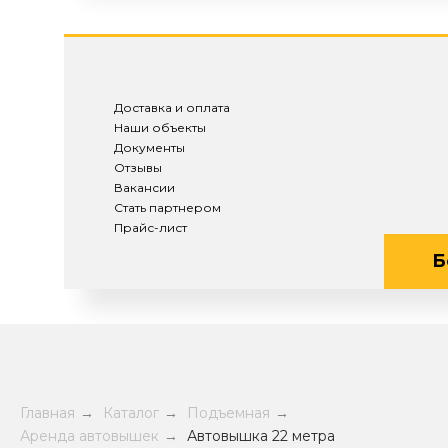
Доставка и оплата
Наши объекты
Документы
Отзывы
Вакансии
Стать партнером
Прайс-лист
Б
Главная
→
Каталог
→
Подъемная
→
Аренда автовышек
→
Автовышка 22 метра