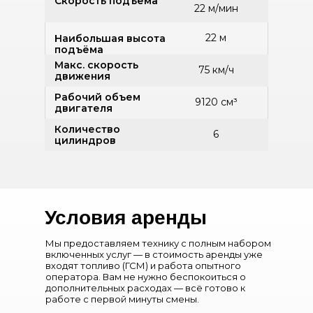
Скорость подъёма
22 м/мин
22 м
Наибольшая высота
подъёма
Макс. скорость
75 км/ч
движения
Рабочий объем
9120 см³
двигателя
Количество
6
цилиндров
Описание
Условия аренды
Мы предоставляем технику с полным набором
Автовышка с высотой подъема до 22
метров
представляет собой универсальную
включенных услуг — в стоимость аренды уже
подъемную установку, предназначенную для
входят топливо (ГСМ) и работа опытного
выполнения высотных работ в сфере
оператора. Вам не нужно беспокоиться о
строительства, электромонтажа,
дополнительных расходах — всё готово к
обслуживания линий электропередач,
работе с первой минуты смены.
фасадов зданий и других объектов. Модель
оснащена телескопической или коленчатой