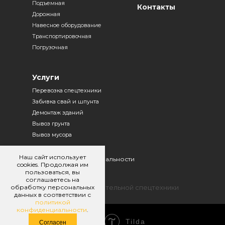
Подъемная
Контакты
Дорожная
Навесное оборудование
Транспортировочная
Погрузочная
Услуги
Перевозка спецтехники
Забивка свай и шпунта
Демонтаж зданий
Вывоз грунта
Вывоз мусора
Наш сайт использует
Политика конфиденциальности
cookies. Продолжая им
пользоваться, вы
Договор оферты
соглашаетесь на
обработку персональных
© 2025. Аренда строительной спецтехники
данных в соответствии с
политикой
конфиденциальности
.
Tilda
Made on
Согласен